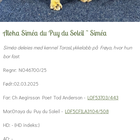
Aloha Siméa du Puy du Soleil ~ Siméa
Siméa deleies med kennel TorosLykkelabb på Frøya, hvor hun
bor fast.
Regnr: NO46700/25
Født:02.03.2025
Far: Ch Aegirsson Poet Tod Anderson -
LOF53703/443
Mor:Otaya du Puy du Soleil -
LOF5CFILA3104/508
HD: - (HD indeks:)
AD: -