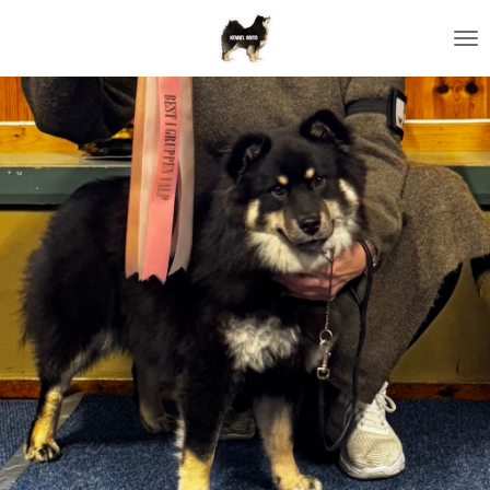
Gå
til
hovedinnhold