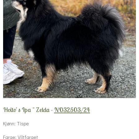
Hoito´s Ipa ~ Zelda -
NO32503/24
Kjønn: Tispe
Farge: Viltfarget