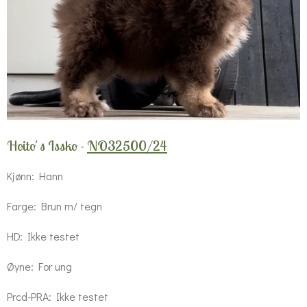
Hoito´s Issko -
NO32500/24
Kjønn: Hann
Farge: Brun m/ tegn
HD: Ikke testet
Øyne: For ung
Prcd-PRA: Ikke testet