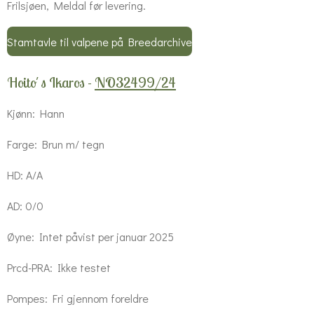
Frilsjøen, Meldal før levering.
Stamtavle til valpene på Breedarchive
Hoito´s Ikaros -
NO32499/24
Kjønn: Hann
Farge: Brun m/ tegn
HD: A/A
AD: 0/0
Øyne: Intet påvist per januar 2025
Prcd-PRA: Ikke testet
Pompes: Fri gjennom foreldre