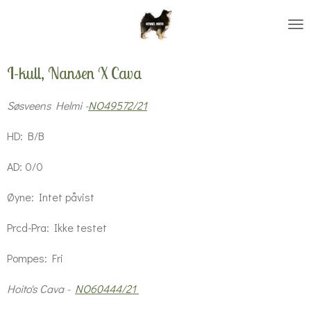
Gå
til
hovedinnhold
I-kull, Nansen X Cava
Søsveens Helmi -
NO49572/21
HD: B/B
AD: 0/0
Øyne: Intet påvist
Prcd-Pra: Ikke testet
Pompes: Fri
Hoito's Cava -
NO60444/21