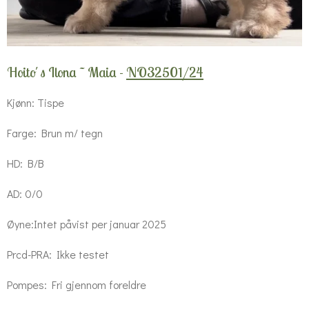
Hoito´s Ilona ~ Maia -
NO32501/24
Kjønn: Tispe
Farge: Brun m/ tegn
HD: B/B
AD: 0/0
Øyne:
Intet påvist per januar 2025
Prcd-PRA: Ikke testet
Pompes: Fri gjennom foreldre