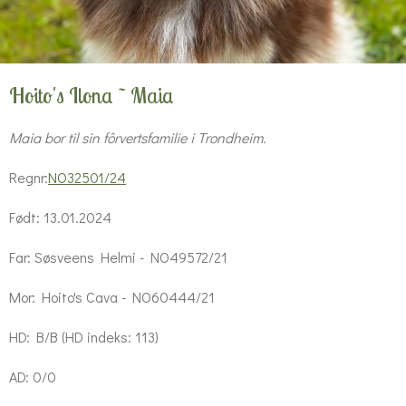
Hoito's Ilona ~ Maia
Maia bor til sin fôrvertsfamilie i Trondheim.
Regnr:
NO32501/24
Født: 13.01.2024
Far: Søsveens Helmi - NO49572/21
Mor: Hoito's Cava - NO60444/21
HD: B/B (HD indeks: 113)
AD: 0/0