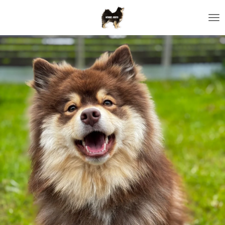
Gå
til
hovedinnhold